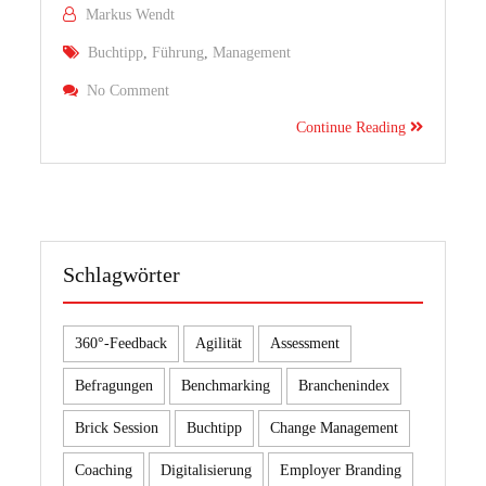
Markus Wendt
Buchtipp
,
Führung
,
Management
On „Kaleidoskop Der Scherben“ Packende Managem
No Comment
Continue Reading
Schlagwörter
360°-Feedback
Agilität
Assessment
Befragungen
Benchmarking
Branchenindex
Brick Session
Buchtipp
Change Management
Coaching
Digitalisierung
Employer Branding