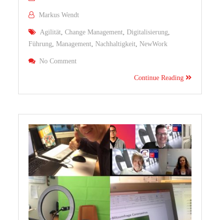
Markus Wendt
Agilität
,
Change Management
,
Digitalisierung
,
Führung
,
Management
,
Nachhaltigkeit
,
NewWork
On #HCCForum2021: NewWork Zum Anfassen Un
No Comment
Continue Reading