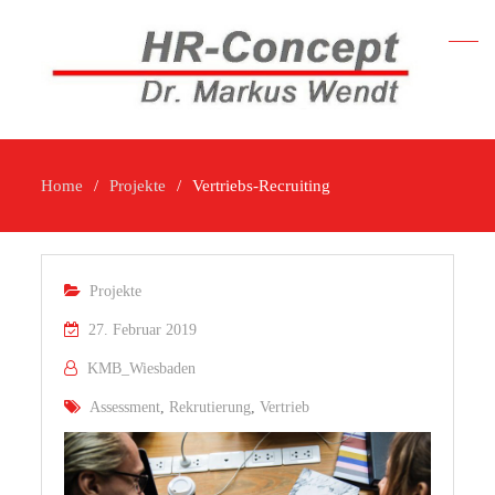
Home
Projekte
Vertriebs-Recruiting
Projekte
27. Februar 2019
KMB_Wiesbaden
Assessment
,
Rekrutierung
,
Vertrieb